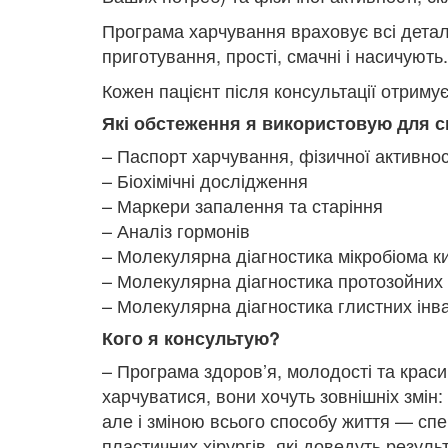
Програма харчування враховує всі детал
приготування, прості, смачні і насичують.
Кожен пацієнт після консультації отриму
Які обстеження я використовую для с
– Паспорт харчування, фізичної активнос
– Біохімічні дослідження
– Маркери запалення та старіння
– Аналіз гормонів
– Молекулярна діагностика мікробіома 
– Молекулярна діагностика протозойних 
– Молекулярна діагностика глистних інва
Кого я консультую?
– Програма здоров’я, молодості та краси
харчуватися, вони хочуть зовнішніх змі
але і зміною всього способу життя — спе
пластичних хірургів, які доведуть резуль