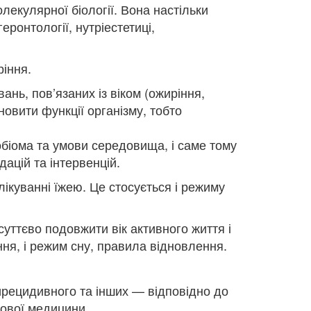
олекулярної біології. Вона настільки
еронтології, нутріестетиці,
ріння.
нь, пов’язаних із віком (ожиріння,
новити функції організму, тобто
робіома та умови середовища, і саме тому
ацій та інтервенцій.
лікуванні їжею. Це стосується і режиму
суттєво подовжити вік активного життя і
ння, і режим сну, правила відновлення.
ирецидивного та інших — відповідно до
зової медицини.