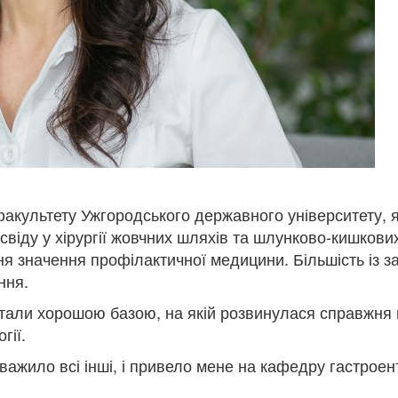
акультету Ужгородського державного університету, я 
віду у хірургії жовчних шляхів та шлунково-кишкових
ня значення профілактичної медицини. Більшість із з
ння.
ї стали хорошою базою, на якій розвинулася справжня
гії.
ажило всі інші, і привело мене на кафедру гастроенте