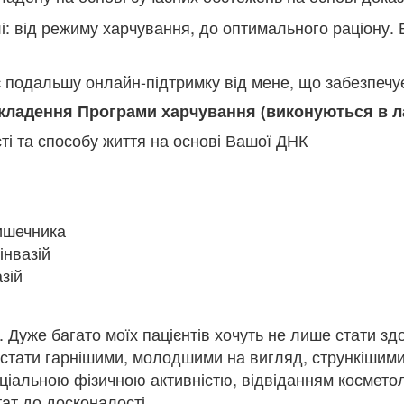
і: від режиму харчування, до оптимального раціону. 
є подальшу онлайн-підтримку від мене, що забезпечує
кладення Програми харчування (виконуються в л
ті та способу життя на основі Вашої ДНК
кишечника
інвазій
зій
. Дуже багато моїх пацієнтів хочуть не лише стати з
н: стати гарнішими, молодшими на вигляд, стрункішим
ціальною фізичною активністю, відвіданням косметол
тат до досконалості.