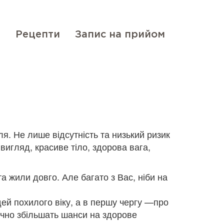
і
Рецепти
Запис на прийом
ля. Не лише відсутність та низький ризик
вигляд, красиве тіло, здорова вага,
а жили довго. Але багато з Вас, ніби на
дей похилого віку, а в першу чергу —про
начно збільшать шанси на здорове