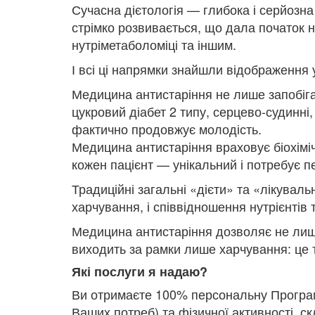
Сучасна дієтологія — глибока і серйозна н
стрімко розвивається, що дала початок но
нутріметаболоміці та іншим.
І всі ці напрямки знайшли відображення 
Медицина антистаріння не лише запобігає
цукровий діабет 2 типу, серцево-судинні,
фактично продовжує молодість.
Медицина антистаріння враховує біохіміч
кожен пацієнт — унікальний і потребує п
Традиційні загальні «дієти» та «лікувал
харчування, і співвідношення нутрієнтів 
Медицина антистаріння дозволяє не лише 
виходить за рамки лише харчування: це т
Які послуги я надаю?
Ви отримаєте 100% персональну Програм
Ваших потреб) та фізичної активності, с