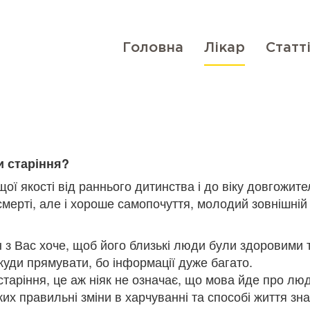
Головна
Лікар
Статт
и старіння?
ої якості від раннього дитинства і до віку довгожите
мерті, але і хороше самопочуття, молодий зовнішній 
н з Вас хоче, щоб його близькі люди були здоровими т
і куди прямувати, бо інформації дуже багато.
таріння, це аж ніяк не означає, що мова йде про лю
яких правильні зміни в харчуванні та способі життя з