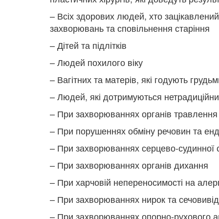
– Всіх здорових людей, хто зацікавлений
захворювань та сповільнення старіння
– Дітей та підлітків
– Людей похилого віку
– Вагітних та матерів, які годують грудьм
– Людей, які дотримуються нетрадиційних 
– При захворюваннях органів травлення (
– При порушеннях обміну речовин та ен
– При захворюваннях серцево-судинної с
– При захворюваннях органів дихання
– При харчовій непереносимості на алерг
– При захворюваннях нирок та сечовиві
– При захворюваннях опорно-рухового а