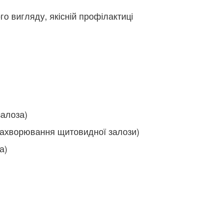
го вигляду, якісній профілактиці
залоза)
 захворювання щитовидної залози)
а)