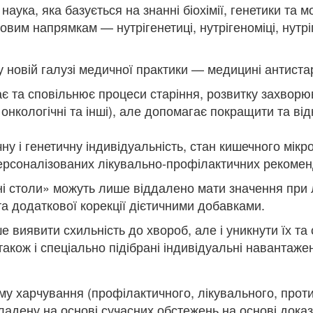
аука, яка базується на знанні біохімії, генетики та м
вим напрямкам — нутрігенетиці, нутрігеноміці, нутріг
у новій галузі медичної практики — медицині антиста
 та сповільнює процеси старіння, розвитку захворюва
 онкологічні та інші), але допомагає покращити та від
ну і генетичну індивідуальність, стан кишечного мік
ерсоналізованих лікувально-профілактичних рекоменд
ьні столи» можуть лише віддалено мати значення при 
та додаткової корекції дієтичними добавками.
виявити схильність до хвороб, але і уникнути їх та 
акож і спеціально підібрані індивідуальні навантаже
у харчування (профілактичного, лікувального, прот
кладену на основі сучасних обстежень на основі дока