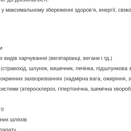
 у максимальному збереженні здоров’я, енергії, свіжо
и
видів харчування (вегетаріанці, вегани і тд.)
стравохід, шлунок, кишечник, печінка, підшлункова 
докринних захворюваннях (надмірна вага, ожиріння,
истеми (атеросклероз, гіпертонічна, ішемічна хвороб
ії
дних шляхів
парату