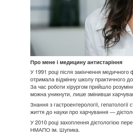
Про мене і медицину антистаріння
У 1991 році після закінчення медичного ф
отримала відмінну школу практичного дос
За час роботи хірургом прийшло розумін
можна уникнути, лише змінивши харчува
Знання з гастроентерології, гепатологі
життя до науки про харчування — дієтоло
У 2010 році захоплення дієтологією перев
НМАПО ім. Шупика.