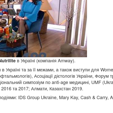
в Україні (компанія Amway).
Nutrilite
 в Україні та за її межами, а також виступи для Women
фтальмологів), Асоціації дієтологів України, Форум 
аціональний симпозіум по anti-age медицині, UMF (Ukrai
а 2016 та 2017; Алмати, Казахстан 2019.
одіями: IDS Group Ukraine, Mary Kay, Cash & Carry, A