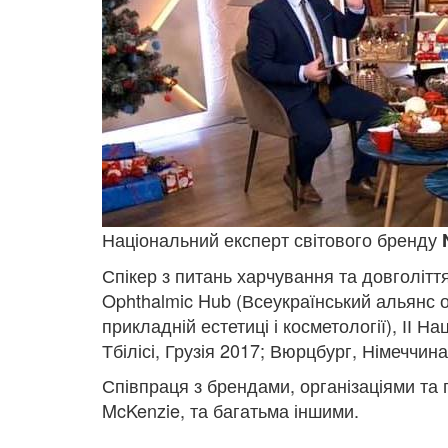
Національний експерт світового бренду
Спікер з питань харчування та довголіття
Ophthalmic Hub (Всеукраїнський альянс о
прикладній естетиці і косметології), ІІ Н
Тбілісі, Грузія 2017; Вюрцбург, Німеччин
Співпраця з брендами, організаціями та п
McKenzie, та багатьма іншими.